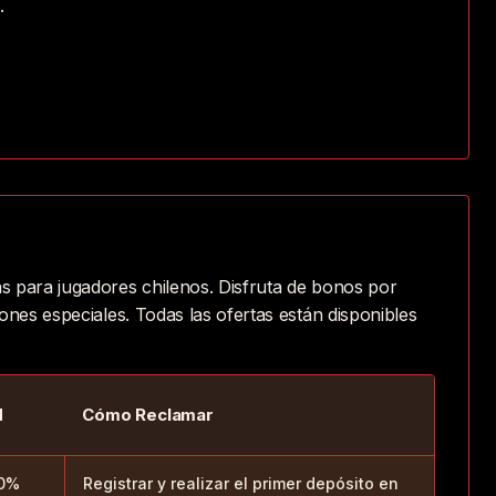
.
s para jugadores chilenos. Disfruta de bonos por
nes especiales. Todas las ofertas están disponibles
d
Cómo Reclamar
50%
Registrar y realizar el primer depósito en