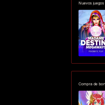
Nuevos juegos
Compra de boni