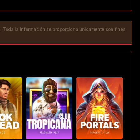
o. Toda la información se proporciona únicamente con fines