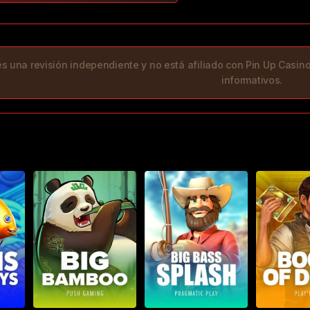
es una revisión independiente y no está afiliado con Pin Up Casin
informativos.