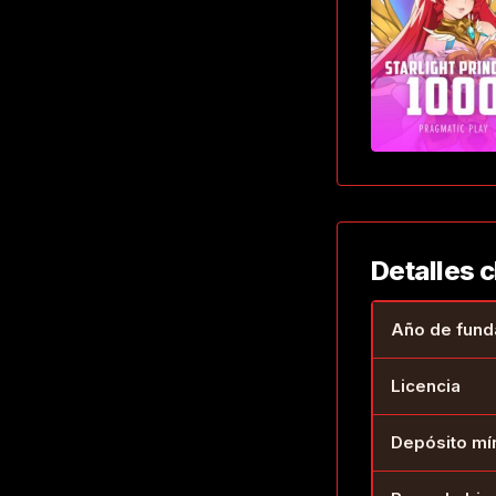
Detalles 
Año de fund
Licencia
Depósito mí