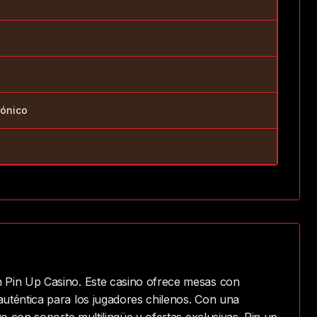
rónico
n Pin Up Casino. Este casino ofrece mesas con
uténtica para los jugadores chilenos. Con una