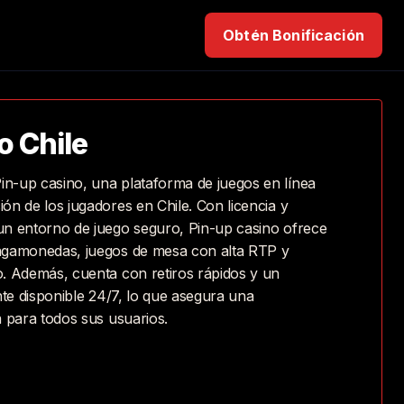
Obtén Bonificación
o Chile
n-up casino, una plataforma de juegos en línea
ón de los jugadores en Chile. Con licencia y
un entorno de juego seguro, Pin-up casino ofrece
ragamonedas, juegos de mesa con alta RTP y
o. Además, cuenta con retiros rápidos y un
ente disponible 24/7, lo que asegura una
a para todos sus usuarios.