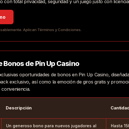
o con total privacidad, seguridad y un juego justo con licencia
mo
sablemente. Aplican Términos y Condiciones.
e Bonos de Pin Up Casino
xclusivas oportunidades de bonos en Pin Up Casino, diseñada
ack exclusivo, así como la emoción de giros gratis y promocio
 conveniencia.
Descripción
Cantida
Un generoso bono para nuevos jugadores al
Hasta 1